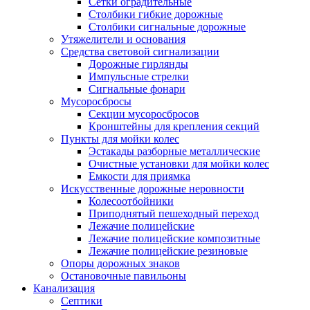
Сетки оградительные
Столбики гибкие дорожные
Столбики сигнальные дорожные
Утяжелители и основания
Средства световой сигнализации
Дорожные гирлянды
Импульсные стрелки
Сигнальные фонари
Мусоросбросы
Секции мусоросбросов
Кронштейны для крепления секций
Пункты для мойки колес
Эстакады разборные металлические
Очистные установки для мойки колес
Емкости для приямка
Искусственные дорожные неровности
Колесоотбойники
Приподнятый пешеходный переход
Лежачие полицейские
Лежачие полицейские композитные
Лежачие полицейские резиновые
Опоры дорожных знаков
Остановочные павильоны
Канализация
Септики