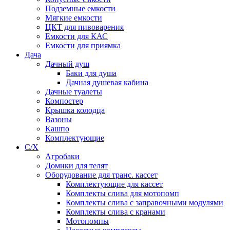
Подземные емкости
Мягкие емкости
ЦКТ для пивоварения
Емкости для КАС
Емкости для приямка
Дача
Дачный душ
Баки для душа
Дачная душевая кабина
Дачные туалеты
Компостер
Крышка колодца
Вазоны
Кашпо
Комплектующие
С/Х
Агробаки
Домики для телят
Оборудование для транс. кассет
Комплектующие для кассет
Комплекты слива для мотопомп
Комплекты слива с заправочными модулями
Комплекты слива с кранами
Мотопомпы