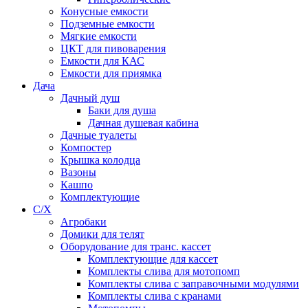
Конусные емкости
Подземные емкости
Мягкие емкости
ЦКТ для пивоварения
Емкости для КАС
Емкости для приямка
Дача
Дачный душ
Баки для душа
Дачная душевая кабина
Дачные туалеты
Компостер
Крышка колодца
Вазоны
Кашпо
Комплектующие
С/Х
Агробаки
Домики для телят
Оборудование для транс. кассет
Комплектующие для кассет
Комплекты слива для мотопомп
Комплекты слива с заправочными модулями
Комплекты слива с кранами