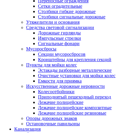
Переносные ограждения
Сетки оградительные
Столбики гибкие дорожные
Столбики сигнальные дорожные
Утяжелители и основания
Средства световой сигнализации
Дорожные гирлянды
Импульсные стрелки
Сигнальные фонари
Мусоросбросы
Секции мусоросбросов
Кронштейны для крепления секций
Пункты для мойки колес
Эстакады разборные металлические
Очистные установки для мойки колес
Емкости для приямка
Искусственные дорожные неровности
Колесоотбойники
Приподнятый пешеходный переход
Лежачие полицейские
Лежачие полицейские композитные
Лежачие полицейские резиновые
Опоры дорожных знаков
Остановочные павильоны
Канализация