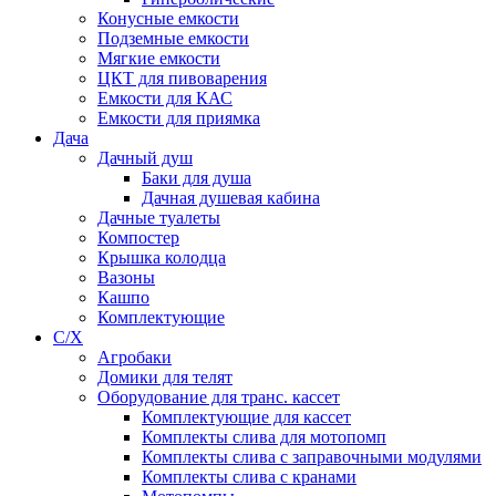
Конусные емкости
Подземные емкости
Мягкие емкости
ЦКТ для пивоварения
Емкости для КАС
Емкости для приямка
Дача
Дачный душ
Баки для душа
Дачная душевая кабина
Дачные туалеты
Компостер
Крышка колодца
Вазоны
Кашпо
Комплектующие
С/Х
Агробаки
Домики для телят
Оборудование для транс. кассет
Комплектующие для кассет
Комплекты слива для мотопомп
Комплекты слива с заправочными модулями
Комплекты слива с кранами