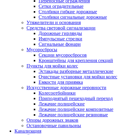
Переносные ограждения
Сетки оградительные
Столбики гибкие дорожные
Столбики сигнальные дорожные
Утяжелители и основания
Средства световой сигнализации
Дорожные гирлянды
Импульсные стрелки
Сигнальные фонари
Мусоросбросы
Секции мусоросбросов
Кронштейны для крепления секций
Пункты для мойки колес
Эстакады разборные металлические
Очистные установки для мойки колес
Емкости для приямка
Искусственные дорожные неровности
Колесоотбойники
Приподнятый пешеходный переход
Лежачие полицейские
Лежачие полицейские композитные
Лежачие полицейские резиновые
Опоры дорожных знаков
Остановочные павильоны
Канализация