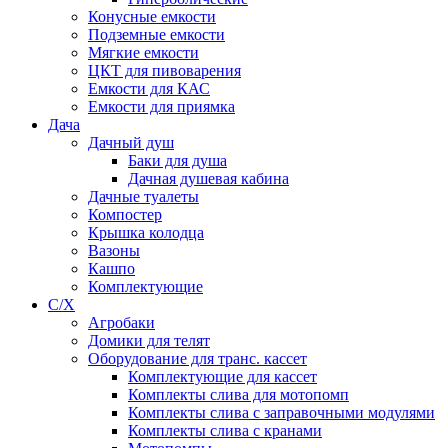
Конусные емкости
Подземные емкости
Мягкие емкости
ЦКТ для пивоварения
Емкости для КАС
Емкости для приямка
Дача
Дачный душ
Баки для душа
Дачная душевая кабина
Дачные туалеты
Компостер
Крышка колодца
Вазоны
Кашпо
Комплектующие
С/Х
Агробаки
Домики для телят
Оборудование для транс. кассет
Комплектующие для кассет
Комплекты слива для мотопомп
Комплекты слива с заправочными модулями
Комплекты слива с кранами