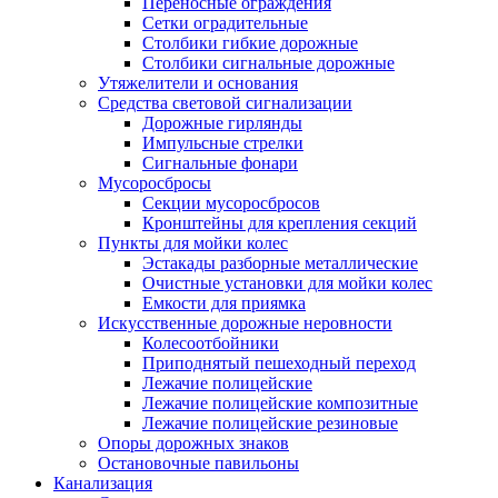
Переносные ограждения
Сетки оградительные
Столбики гибкие дорожные
Столбики сигнальные дорожные
Утяжелители и основания
Средства световой сигнализации
Дорожные гирлянды
Импульсные стрелки
Сигнальные фонари
Мусоросбросы
Секции мусоросбросов
Кронштейны для крепления секций
Пункты для мойки колес
Эстакады разборные металлические
Очистные установки для мойки колес
Емкости для приямка
Искусственные дорожные неровности
Колесоотбойники
Приподнятый пешеходный переход
Лежачие полицейские
Лежачие полицейские композитные
Лежачие полицейские резиновые
Опоры дорожных знаков
Остановочные павильоны
Канализация