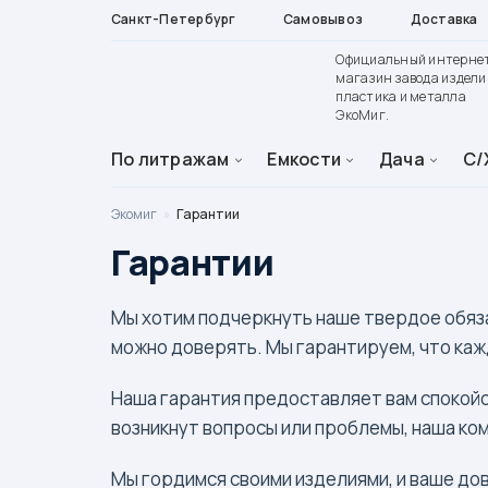
Санкт-Петербург
Самовывоз
Доставка
Официальный интерне
магазин завода издели
пластика и металла
ЭкоМиг.
По литражам
Емкости
Дача
С/
Экомиг
»
Гарантии
Гарантии
Мы хотим подчеркнуть наше твердое обяза
можно доверять. Мы гарантируем, что каж
Наша гарантия предоставляет вам спокойст
возникнут вопросы или проблемы, наша ко
Мы гордимся своими изделиями, и ваше дов