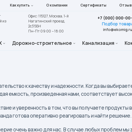
Как купить
О компании
Сертификаты
Отзыв
т
Офис: 115127, Москва, 1-й
+7 (000) 000-00
й из
Нагатинский проезд,
Подбор товар
2с35БН
info@ekomig.r
Пн-Пт 09:00 – 18:00
Х
Дорожно-строительное
Канализация
Ко
тельство к качеству и надежности. Когда вы выбираете
дая емкость, произведенная нами, соответствует высо
вие и уверенность в том, что вы получаете продукты в
манда готова оперативно реагировать и найти решение.
ерие очень важно для нас. В случае любых проблем мы 