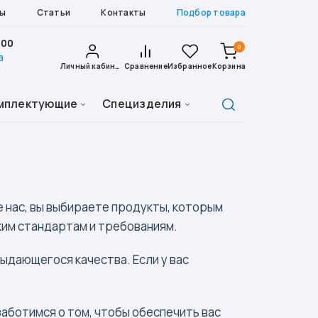
ы
Статьи
Контакты
Подбор товара
-00
0
а
Личный кабинет
Сравнение
Избранное
Корзина
u
П
мплектующие
Специзделия
о
Корзина пуста.
и
с
к
т
о
в
а
 нас, вы выбираете продукты, которым
р
о
ким стандартам и требованиям.
в
ыдающегося качества. Если у вас
заботимся о том, чтобы обеспечить вас