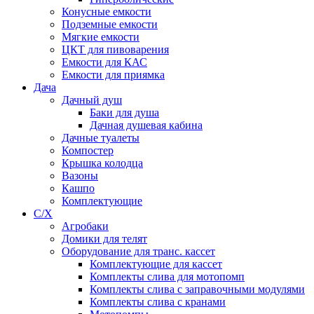
Конусные емкости
Подземные емкости
Мягкие емкости
ЦКТ для пивоварения
Емкости для КАС
Емкости для приямка
Дача
Дачный душ
Баки для душа
Дачная душевая кабина
Дачные туалеты
Компостер
Крышка колодца
Вазоны
Кашпо
Комплектующие
С/Х
Агробаки
Домики для телят
Оборудование для транс. кассет
Комплектующие для кассет
Комплекты слива для мотопомп
Комплекты слива с заправочными модулями
Комплекты слива с кранами