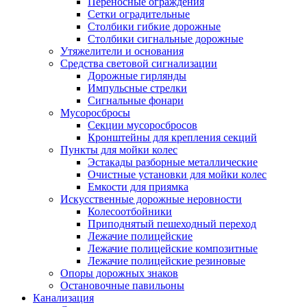
Переносные ограждения
Сетки оградительные
Столбики гибкие дорожные
Столбики сигнальные дорожные
Утяжелители и основания
Средства световой сигнализации
Дорожные гирлянды
Импульсные стрелки
Сигнальные фонари
Мусоросбросы
Секции мусоросбросов
Кронштейны для крепления секций
Пункты для мойки колес
Эстакады разборные металлические
Очистные установки для мойки колес
Емкости для приямка
Искусственные дорожные неровности
Колесоотбойники
Приподнятый пешеходный переход
Лежачие полицейские
Лежачие полицейские композитные
Лежачие полицейские резиновые
Опоры дорожных знаков
Остановочные павильоны
Канализация