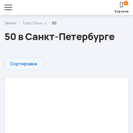
0
Корзина
Оставить заявку
Экомиг
»
Товар Объем, л
»
50
Корзина пуста.
50 в Санкт-Петербурге
Сортировка